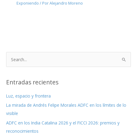
Exponiendo
/ Por
Alejandro Moreno
B
u
s
c
Entradas recientes
a
Luz, espacio y frontera
r
La mirada de Andrés Felipe Morales ADFC en los límites de lo
p
visible
o
r
ADFC en los India Catalina 2026 y el FICCI 2026: premios y
:
reconocimientos