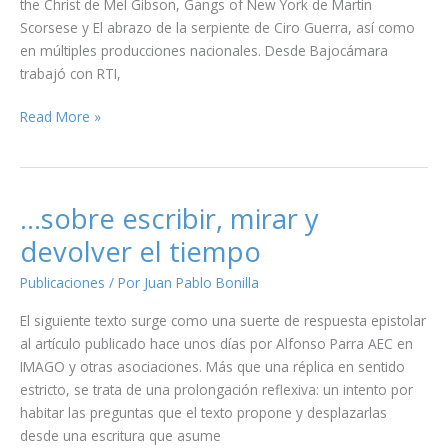
the Christ de Mel Gibson, Gangs of New York de Martin
Scorsese y El abrazo de la serpiente de Ciro Guerra, así como
en múltiples producciones nacionales. Desde Bajocámara
trabajó con RTI,
IN
Read More »
MEMORIAM
–
GABRIELE
PORTA
…sobre escribir, mirar y
devolver el tiempo
Publicaciones
/ Por
Juan Pablo Bonilla
El siguiente texto surge como una suerte de respuesta epistolar
al artículo publicado hace unos días por Alfonso Parra AEC en
IMAGO y otras asociaciones. Más que una réplica en sentido
estricto, se trata de una prolongación reflexiva: un intento por
habitar las preguntas que el texto propone y desplazarlas
desde una escritura que asume