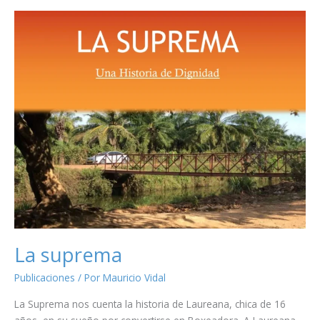
Socia
Activa
ADFC,
de
Lola
Gómez
Castello
La suprema
Publicaciones
/ Por
Mauricio Vidal
La Suprema nos cuenta la historia de Laureana, chica de 16