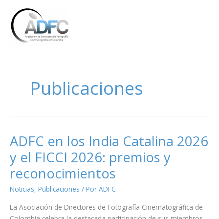
Ir
al
contenido
Publicaciones
ADFC en los India Catalina 2026
y el FICCI 2026: premios y
reconocimientos
Noticias
,
Publicaciones
/ Por
ADFC
La Asociación de Directores de Fotografía Cinematográfica de
Colombia celebra la destacada participación de sus miembros