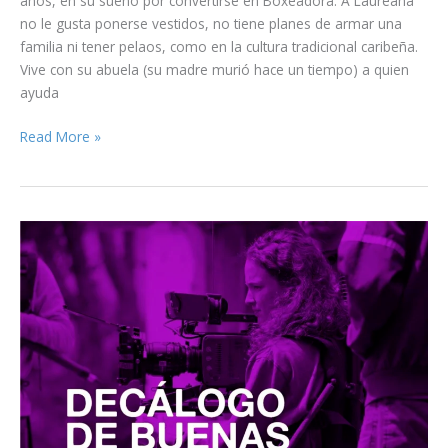
años, en su sueño por convertirse en Boxeadora. A Laureana
no le gusta ponerse vestidos, no tiene planes de armar una
familia ni tener pelaos, como en la cultura tradicional caribeña.
Vive con su abuela (su madre murió hace un tiempo) a quien
ayuda
La
Read More »
suprema