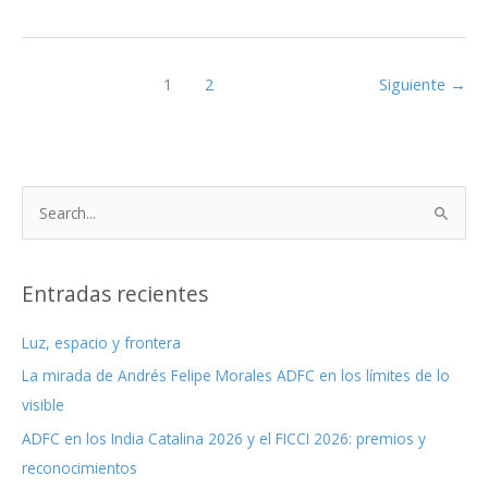
preservación
audiovisual
en
la
1
2
Siguiente
→
era
de
los
píxeles
B
(Free
u
ebook)
s
c
Entradas recientes
a
Luz, espacio y frontera
r
La mirada de Andrés Felipe Morales ADFC en los límites de lo
p
visible
o
r
ADFC en los India Catalina 2026 y el FICCI 2026: premios y
:
reconocimientos