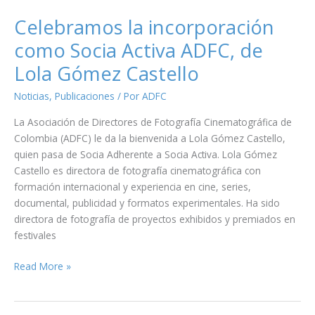
Director
de
Celebramos la incorporación
Fotografía
como Socia Activa ADFC, de
de
Lola Gómez Castello
la
película
Noticias
,
Publicaciones
/ Por
ADFC
nominada
al
La Asociación de Directores de Fotografía Cinematográfica de
Oscar
Colombia (ADFC) le da la bienvenida a Lola Gómez Castello,
“The
quien pasa de Socia Adherente a Socia Activa. Lola Gómez
Voice
Castello es directora de fotografía cinematográfica con
of
formación internacional y experiencia en cine, series,
Hind
documental, publicidad y formatos experimentales. Ha sido
Rajab”
directora de fotografía de proyectos exhibidos y premiados en
festivales
Celebramos
Read More »
la
incorporación
como