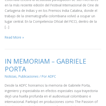
en la más reciente edición del Festival Internacional de Cine de
Cartagena de Indias y en los Premios India Catalina, donde el
trabajo de la cinematografía colombiana volvió a ocupar un
lugar central. En la Competencia Oficial del FICCI, dentro de la
[…]
ADFC
Read More »
en
los
India
Catalina 2026
IN MEMORIAM – GABRIELE
y
PORTA
el FICCI
2026:
Noticias
,
Publicaciones
/ Por
ADFC
premios
Desde la ADFC honramos la memoria de Gabriele Porta,
y
ingeniero y especialista en efectos especiales cuya trayectoria
reconocimientos
dejó una huella profunda en el audiovisual colombiano e
internacional. Participó en producciones como The Passion of