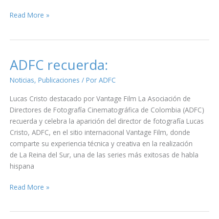
…
Read More »
sobre
escribir,
mirar
y
ADFC recuerda:
devolver
Noticias
,
Publicaciones
/ Por
ADFC
el
tiempo
Lucas Cristo destacado por Vantage Film La Asociación de
Directores de Fotografía Cinematográfica de Colombia (ADFC)
recuerda y celebra la aparición del director de fotografía Lucas
Cristo, ADFC, en el sitio internacional Vantage Film, donde
comparte su experiencia técnica y creativa en la realización
de La Reina del Sur, una de las series más exitosas de habla
hispana
ADFC
Read More »
recuerda: