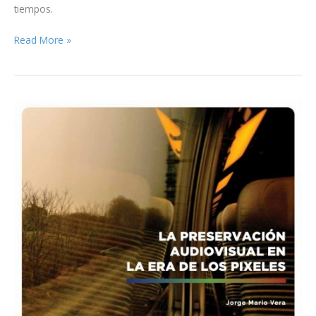
tiempos.
Alexa
Read More »
mini
LF
en
la
oscuridad
de
los
años
30