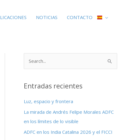
LICACIONES
NOTICIAS
CONTACTO
B
u
s
Entradas recientes
c
a
Luz, espacio y frontera
r
La mirada de Andrés Felipe Morales ADFC
p
en los límites de lo visible
o
ADFC en los India Catalina 2026 y el FICCI
r