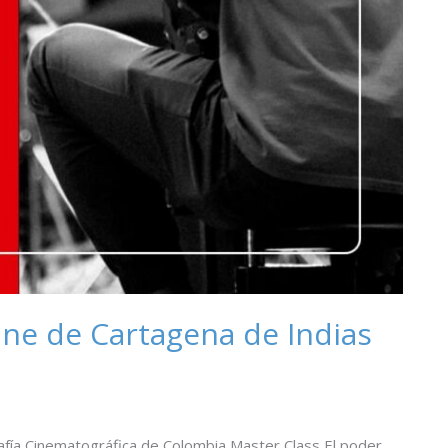
cine de Cartagena de Indias
fía Cinematográfica de Colombia Master Class El poder