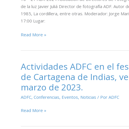
de la luz Javier Juliá Director de fotografía ADF. Autor
1985, La cordillera, entre otras. Moderador: Jorge Ma
17:00 Lugar:
Festival
Read More »
internacional
de
cine
de
Actividades ADFC en el fes
Cartagena
de Cartagena de Indias, ver
de
marzo de 2023.
Indias
16
ADFC
,
Conferencias
,
Eventos
,
Noticias
/ Por
ADFC
–
21
Actividades
Read More »
Abril
ADFC
2024
en