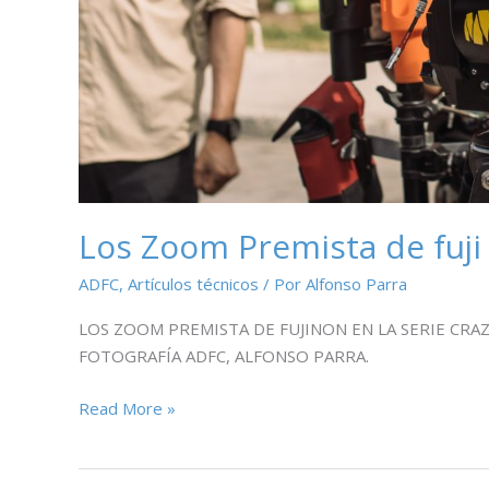
de
2023.
Los Zoom Premista de fuji
ADFC
,
Artículos técnicos
/ Por
Alfonso Parra
LOS ZOOM PREMISTA DE FUJINON EN LA SERIE CRAZ
FOTOGRAFÍA ADFC, ALFONSO PARRA.
Los
Read More »
Zoom
Premista
de