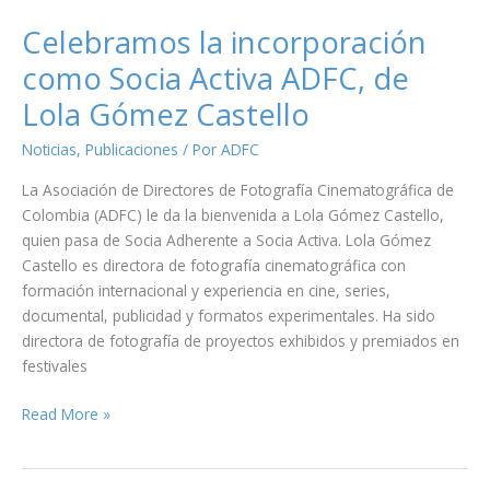
Director
de
Celebramos la incorporación
Fotografía
como Socia Activa ADFC, de
de
Lola Gómez Castello
la
película
Noticias
,
Publicaciones
/ Por
ADFC
nominada
al
La Asociación de Directores de Fotografía Cinematográfica de
Oscar
Colombia (ADFC) le da la bienvenida a Lola Gómez Castello,
“The
quien pasa de Socia Adherente a Socia Activa. Lola Gómez
Voice
Castello es directora de fotografía cinematográfica con
of
formación internacional y experiencia en cine, series,
Hind
documental, publicidad y formatos experimentales. Ha sido
Rajab”
directora de fotografía de proyectos exhibidos y premiados en
festivales
Celebramos
Read More »
la
incorporación
como