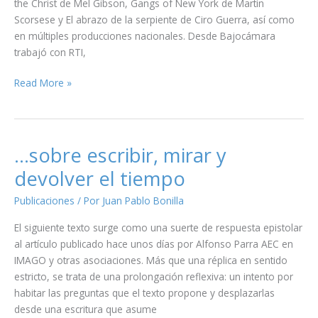
the Christ de Mel Gibson, Gangs of New York de Martin
Scorsese y El abrazo de la serpiente de Ciro Guerra, así como
en múltiples producciones nacionales. Desde Bajocámara
trabajó con RTI,
IN
Read More »
MEMORIAM
–
GABRIELE
PORTA
…sobre escribir, mirar y
devolver el tiempo
Publicaciones
/ Por
Juan Pablo Bonilla
El siguiente texto surge como una suerte de respuesta epistolar
al artículo publicado hace unos días por Alfonso Parra AEC en
IMAGO y otras asociaciones. Más que una réplica en sentido
estricto, se trata de una prolongación reflexiva: un intento por
habitar las preguntas que el texto propone y desplazarlas
desde una escritura que asume