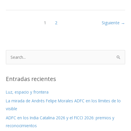
preservación
audiovisual
en
la
1
2
Siguiente
→
era
de
los
píxeles
B
(Free
u
ebook)
s
c
Entradas recientes
a
Luz, espacio y frontera
r
La mirada de Andrés Felipe Morales ADFC en los límites de lo
p
visible
o
r
ADFC en los India Catalina 2026 y el FICCI 2026: premios y
:
reconocimientos