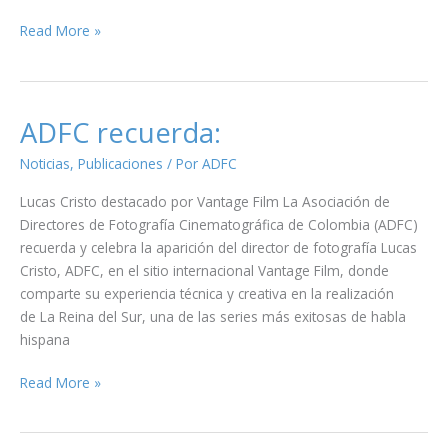
…
Read More »
sobre
escribir,
mirar
y
ADFC recuerda:
devolver
Noticias
,
Publicaciones
/ Por
ADFC
el
tiempo
Lucas Cristo destacado por Vantage Film La Asociación de
Directores de Fotografía Cinematográfica de Colombia (ADFC)
recuerda y celebra la aparición del director de fotografía Lucas
Cristo, ADFC, en el sitio internacional Vantage Film, donde
comparte su experiencia técnica y creativa en la realización
de La Reina del Sur, una de las series más exitosas de habla
hispana
ADFC
Read More »
recuerda: