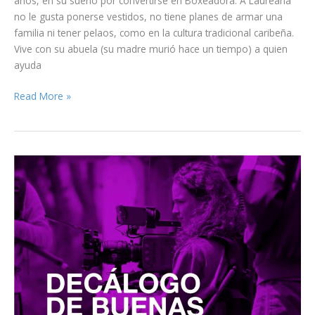
años, en su sueño por convertirse en Boxeadora. A Laureana
no le gusta ponerse vestidos, no tiene planes de armar una
familia ni tener pelaos, como en la cultura tradicional caribeña.
Vive con su abuela (su madre murió hace un tiempo) a quien
ayuda
La
Read More »
suprema