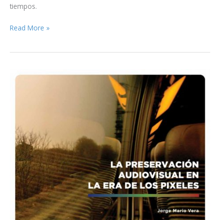
tiempos.
Alexa
Read More »
mini
LF
en
la
oscuridad
de
los
años
30