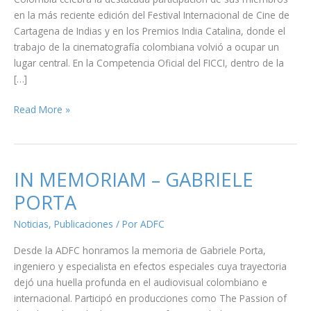
en la más reciente edición del Festival Internacional de Cine de
Cartagena de Indias y en los Premios India Catalina, donde el
trabajo de la cinematografía colombiana volvió a ocupar un
lugar central. En la Competencia Oficial del FICCI, dentro de la
[…]
ADFC
Read More »
en
los
India
Catalina 2026
IN MEMORIAM – GABRIELE
y
PORTA
el FICCI
2026:
Noticias
,
Publicaciones
/ Por
ADFC
premios
Desde la ADFC honramos la memoria de Gabriele Porta,
y
ingeniero y especialista en efectos especiales cuya trayectoria
reconocimientos
dejó una huella profunda en el audiovisual colombiano e
internacional. Participó en producciones como The Passion of