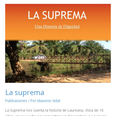
Socia
Activa
ADFC,
de
Lola
Gómez
Castello
La suprema
Publicaciones
/ Por
Mauricio Vidal
La Suprema nos cuenta la historia de Laureana, chica de 16