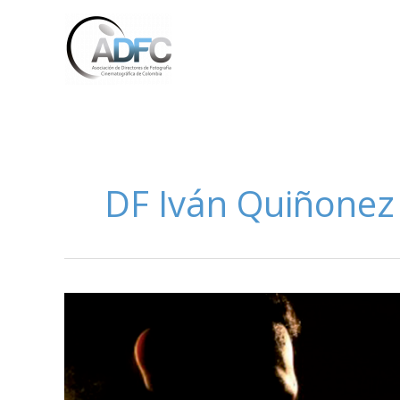
Ir
al
contenido
DF Iván Quiñonez