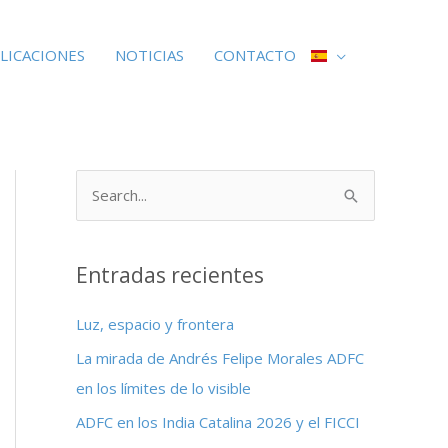
LICACIONES
NOTICIAS
CONTACTO
B
u
s
Entradas recientes
c
a
Luz, espacio y frontera
r
La mirada de Andrés Felipe Morales ADFC
p
en los límites de lo visible
o
ADFC en los India Catalina 2026 y el FICCI
r