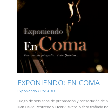
EXPONIENDO: EN COMA
Exponiendo
/ Por
ADFC
Luego de seis años de preparación y consecución de 
Juan David Restrepo y Henry Rivero, y fotografiado po