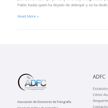
Pablo Rada) quien ha dejado de delinquir y se ha dedica
EXPONIENDO:
Read More »
EN
COMA
ADFC
Estatuto
Cómo Aso
Requerim
Asociación de Directores de Fotografía
Contacto