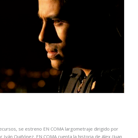
recursos, se estreno EN COMA largometraje dirigido por
r Iván Quiñónez. EN COMA cuenta la historia de Alex (Juan