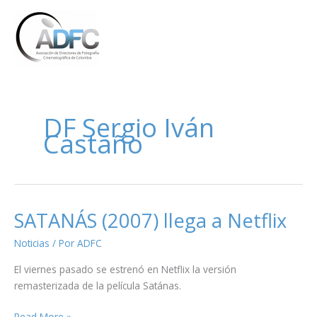
Ir
al
contenido
DF Sergio Iván
Castaño
SATANÁS (2007) llega a Netflix
Noticias
/ Por
ADFC
El viernes pasado se estrenó en Netflix la versión
remasterizada de la película Satánas.
SATANÁS
Read More »