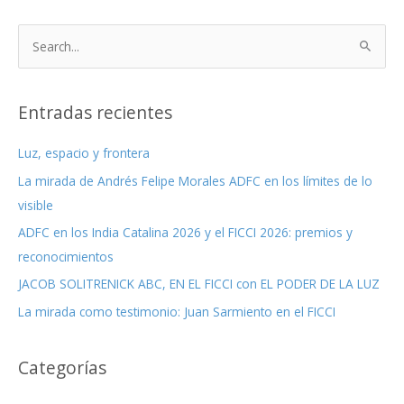
B
u
s
c
Entradas recientes
a
Luz, espacio y frontera
r
La mirada de Andrés Felipe Morales ADFC en los límites de lo
p
visible
o
r
ADFC en los India Catalina 2026 y el FICCI 2026: premios y
:
reconocimientos
JACOB SOLITRENICK ABC, EN EL FICCI con EL PODER DE LA LUZ
La mirada como testimonio: Juan Sarmiento en el FICCI
Categorías