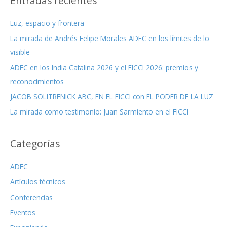
Entradas recientes
a
Luz, espacio y frontera
r
La mirada de Andrés Felipe Morales ADFC en los límites de lo
p
visible
o
r
ADFC en los India Catalina 2026 y el FICCI 2026: premios y
:
reconocimientos
JACOB SOLITRENICK ABC, EN EL FICCI con EL PODER DE LA LUZ
La mirada como testimonio: Juan Sarmiento en el FICCI
Categorías
ADFC
Artículos técnicos
Conferencias
Eventos