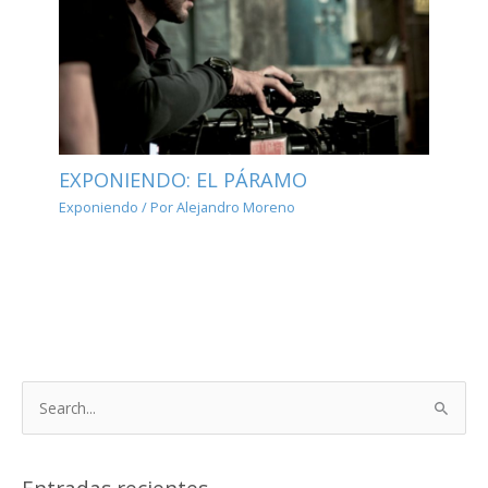
EXPONIENDO: EL PÁRAMO
Exponiendo
/ Por
Alejandro Moreno
B
u
s
c