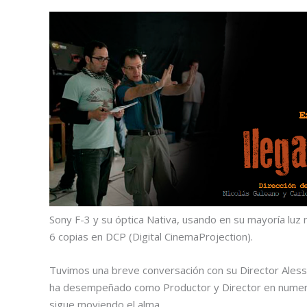
Sony F-3 y su óptica Nativa, usando en su mayoría luz na
6 copias en DCP (Digital CinemaProjection).
Tuvimos una breve conversación con su Director Aless
ha desempeñado como Productor y Director en numeros
sigue moviendo el alma.