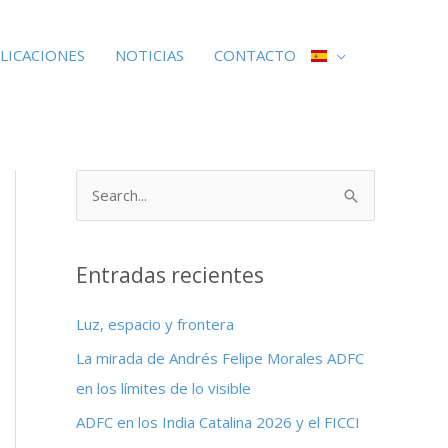
LICACIONES
NOTICIAS
CONTACTO
B
u
s
Entradas recientes
c
a
Luz, espacio y frontera
r
La mirada de Andrés Felipe Morales ADFC
p
en los límites de lo visible
o
ADFC en los India Catalina 2026 y el FICCI
r