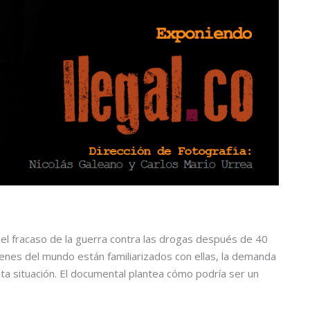
el fracaso de la guerra contra las drogas después de 40
óvenes del mundo están familiarizados con ellas, la demanda
sta situación. El documental plantea cómo podría ser un