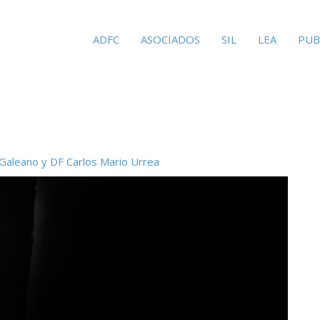
ADFC
ASOCIADOS
SIL
LEA
PUB
 Galeano y DF Carlos Mario Urrea