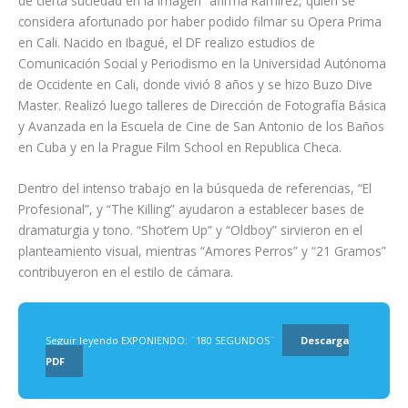
de cierta suciedad en la imagen” afirma Ramírez, quien se
considera afortunado por haber podido filmar su Opera Prima
en Cali. Nacido en Ibagué, el DF realizo estudios de
Comunicación Social y Periodismo en la Universidad Autónoma
de Occidente en Cali, donde vivió 8 años y se hizo Buzo Dive
Master. Realizó luego talleres de Dirección de Fotografía Básica
y Avanzada en la Escuela de Cine de San Antonio de los Baños
en Cuba y en la Prague Film School en Republica Checa.
Dentro del intenso trabajo en la búsqueda de referencias, “El
Profesional”, y “The Killing” ayudaron a establecer bases de
dramaturgia y tono. “Shot’em Up” y “Oldboy” sirvieron en el
planteamiento visual, mientras “Amores Perros” y “21 Gramos”
contribuyeron en el estilo de cámara.
Seguir leyendo EXPONIENDO: ¨180 SEGUNDOS¨
Descarga
PDF