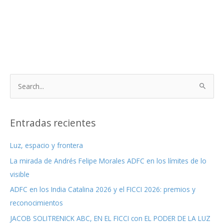
B
u
s
c
Entradas recientes
a
Luz, espacio y frontera
r
La mirada de Andrés Felipe Morales ADFC en los límites de lo
p
visible
o
r
ADFC en los India Catalina 2026 y el FICCI 2026: premios y
:
reconocimientos
JACOB SOLITRENICK ABC, EN EL FICCI con EL PODER DE LA LUZ