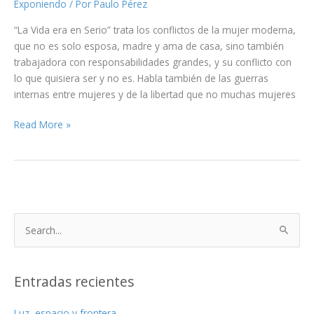
Exponiendo
/ Por
Paulo Pérez
“La Vida era en Serio” trata los conflictos de la mujer moderna,
que no es solo esposa, madre y ama de casa, sino también
trabajadora con responsabilidades grandes, y su conflicto con
lo que quisiera ser y no es. Habla también de las guerras
internas entre mujeres y de la libertad que no muchas mujeres
EXPONIENDO:
Read More »
LA
VIDA
ERA
EN
SERIO
B
u
s
c
Entradas recientes
a
Luz, espacio y frontera